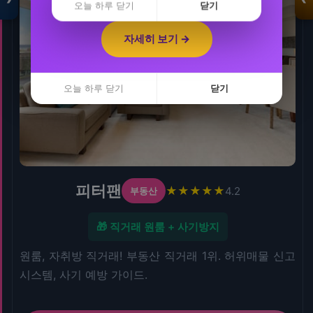
25%
오늘 하루 닫기
닫기
입점 · 제휴 문의
자세히 보기 →
자세히 보기 →
오늘 하루 닫기
닫기
오늘 하루 닫기
닫기
피터팬
★★★★★
4.2
부동산
🎁 직거래 원룸 + 사기방지
원룸, 자취방 직거래! 부동산 직거래 1위. 허위매물 신고
시스템, 사기 예방 가이드.