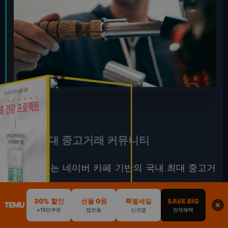
✕
국내 최대 중고거래 커뮤니티
중고나라는 네이버 카페 기반의 국내 최대 중고거
래 커뮤니티입니다. 2003년 설립된 이래 20년 이
30% 할인
선물 0원
특별세일
SAVE BIG
상의 역사를 가지고 있으며, 2026년 현재 회원 수
TEMU
✕
+15만쿠폰
앱전용
신규앱
전체혜택
2,300만 명을 돌파했습니다. 카페 형태라 검색과