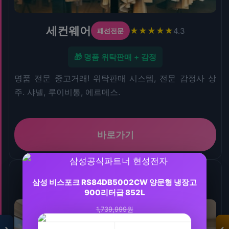
세컨웨어
★★★★★
4.3
패션전문
🎁 명품 위탁판매 + 감정
명품 전문 중고거래! 위탁판매 시스템, 전문 감정사 상
주. 샤넬, 루이비통, 에르메스.
바로가기
9
삼성 비스포크 RS84DB5002CW 양문형 냉장고
900리터급 852L
트리아티 가스핏 유산균 덴마크 100억 배에 가스
1,739,999원
프로바이오틱스 30…
1,299,000원
›
‹