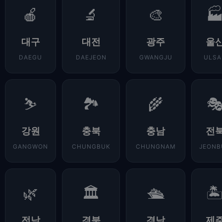
🍎
🔬
🎨

대구
대전
광주
울
DAEGU
DAEJEON
GWANGJU
ULSA
⛷️
🏞️
🌾

강원
충북
충남
전
GANGWON
CHUNGBUK
CHUNGNAM
JEONB
🌿
🏛️
🛳️
🏝
전남
경북
경남
제